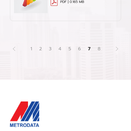
PDF | 0.165 MB
1
2
3
4
5
6
7
8