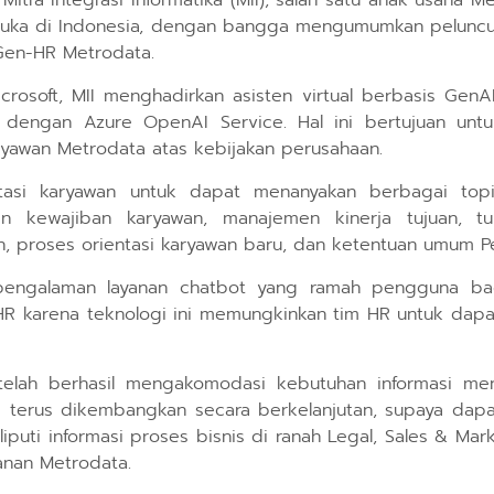
Mitra Integrasi Informatika (MII), salah satu anak usaha 
kemuka di Indonesia, dengan bangga mengumumkan peluncur
 Gen-HR Metrodata.
icrosoft, MII menghadirkan asisten virtual berbasis GenA
I dengan Azure OpenAI Service. Hal ini bertujuan untu
karyawan Metrodata atas kebijakan perusahaan.
tasi karyawan untuk dapat menanyakan berbagai top
an kewajiban karyawan, manajemen kinerja tujuan, tun
an, proses orientasi karyawan baru, dan ketentuan umum Pe
engalaman layanan chatbot yang ramah pengguna bag
R karena teknologi ini memungkinkan tim HR untuk dapat
 telah berhasil mengakomodasi kebutuhan informasi me
i terus dikembangkan secara berkelanjutan, supaya dap
iputi informasi proses bisnis di ranah Legal, Sales & Mar
anan Metrodata.