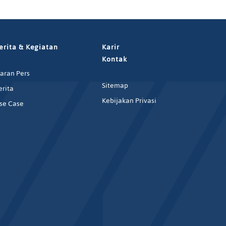
erita & Kegiatan
Karir
Kontak
iaran Pers
Sitemap
erita
Kebijakan Privasi
se Case