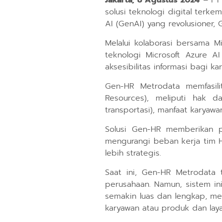
Jakarta, 8 Agustus 2024
– PT 
solusi teknologi digital ter
AI (GenAI) yang revolusioner,
Melalui kolaborasi bersama M
teknologi Microsoft Azure A
aksesibilitas informasi bagi 
Gen-HR Metrodata memfasili
Resources), meliputi hak d
transportasi), manfaat karyaw
Solusi Gen-HR memberikan p
mengurangi beban kerja tim H
lebih strategis.
Saat ini, Gen-HR Metrodata
perusahaan. Namun, sistem in
semakin luas dan lengkap, mel
karyawan atau produk dan lay