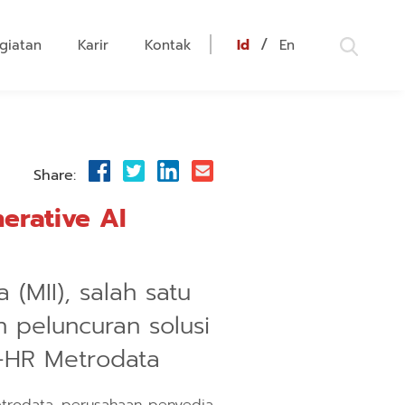
/
giatan
Karir
Kontak
Id
En
Share:
erative AI
 (MII), salah satu
peluncuran solusi
n-HR Metrodata