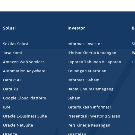
Solusi
Investor
B
Sekilas Solusi
Informasi Investor
S
Jasa Kami
Ikhtisar Kinerja Keuangan
B
Amazon Web Services
Laporan Tahunan & Laporan
U
Automation Anywhere
Keuangan Kuartalan
Data & AI
Informasi Saham
Dataiku
Rapat Umum Pemegang
Google Cloud Platform
Saham
IBM
Keterbukaan Informasi
Oracle E-Business Suite
Presentasi Investor & Siaran
Oracle NetSuite
Pers Kinerja Keuangan
Orange
Kuartalan