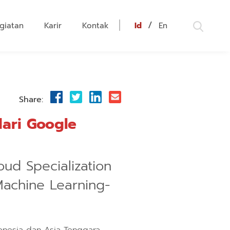
/
giatan
Karir
Kontak
Id
En
Share:
dari Google
oud Specialization
Machine Learning-