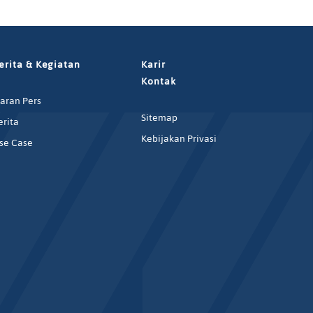
erita & Kegiatan
Karir
Kontak
iaran Pers
Sitemap
erita
Kebijakan Privasi
se Case