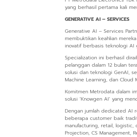
PT Metrodata Electronics Tbk
yang berhasil pertama kali me
GENERATIVE AI – SERVICES
Generative AI – Services Par
membuktikan keahlian mereka
inovatif berbasis teknologi AI 
Specialization ini berhasil d
pelanggan dalam 12 bulan tera
solusi dan teknologi GenAI, ser
Machine Learning, dan Cloud M
Komitmen Metrodata dalam imp
solusi ‘Knowgen AI’ yang men
Dengan jumlah dedicated AI re
beberapa customer baik tradit
manufacturing, retail, logisti
Projection, CS Management, R