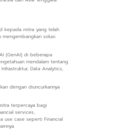
onesia dan Asia Tenggara
ud kepada mitra yang telah
an mengembangkan solusi
 AI (GenAI) di beberapa
 pengetahuan mendalam tentang
nfrastruktur, Data Analytics,
ikan dengan diuncurkannya
mitra terpercaya bagi
ancial services,
a use case seperti Financial
ainnya.