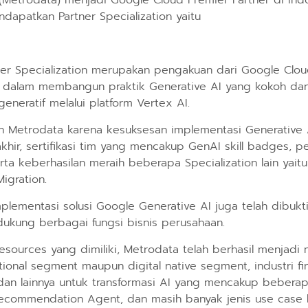
 (Metrodata) menjadi Google Cloud Premier Partner di Ind
ndapatkan Partner Specialization yaitu
tner Specialization merupakan pengakuan dari Google Clo
 dalam membangun praktik Generative AI yang kokoh d
generatif melalui platform Vertex AI.
iraih Metrodata karena kesuksesan implementasi Generative
khir, sertifikasi tim yang mencakup GenAI skill badges,
ta keberhasilan meraih beberapa Specialization lain yaitu I
igration.
lementasi solusi Google Generative AI juga telah dibukt
dukung berbagai fungsi bisnis perusahaan.
sources yang dimiliki, Metrodata telah berhasil menjadi 
ional segment maupun digital native segment, industri fin
c, dan lainnya untuk transformasi AI yang mencakup beberap
ecommendation Agent, dan masih banyak jenis use case l