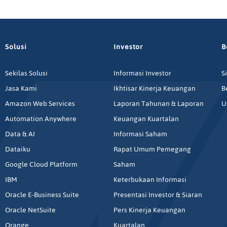
Solusi
Investor
B
Sekilas Solusi
Informasi Investor
S
Jasa Kami
Ikhtisar Kinerja Keuangan
B
Amazon Web Services
Laporan Tahunan & Laporan
U
Automation Anywhere
Keuangan Kuartalan
Data & AI
Informasi Saham
Dataiku
Rapat Umum Pemegang
Google Cloud Platform
Saham
IBM
Keterbukaan Informasi
Oracle E-Business Suite
Presentasi Investor & Siaran
Oracle NetSuite
Pers Kinerja Keuangan
Orange
Kuartalan