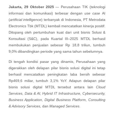
Jakarta, 29 Oktober 2025
— Perusahaan TIK (teknologi
informasi dan komunikasi) terbesar dengan
use case
AI
(
artificial intelligence
) terbanyak di Indonesia, PT Metrodata
Electronics Tbk (MTDL) kembali mencatatkan kinerja positif.
Ditopang oleh pertumbuhan kuat dari unit bisnis Solusi &
Konsultasi (S&C), pada Kuartal III–2025 MTDL berhasil
membukukan penjualan sebesar Rp 18,8 triliun, tumbuh
9,0% dibandingkan periode yang sama tahun sebelumnya.
Di tengah kondisi pasar yang dinamis, Perusahaan yang
digerakkan oleh delapan pilar bisnis solusi digital ini tetap
berhasil mencatatkan peningkatan laba bersih sebesar
Rp469,6 miliar, tumbuh 3,1% YoY. Adapun delapan pilar
bisnis solusi digital MTDL tersebut antara lain
Cloud
Services, Data & AI, Hybrid IT Infrastructure, Cybersecurity,
Business Application, Digital Business Platform, Consulting
& Advisory Services,
dan
Managed Services.