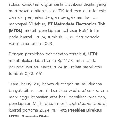
solusi, konsultasi digital serta distribusi digital yang
merupakan emiten sektor TIK terbesar di Indonesia
dari sisi penjualan dengan pengalaman hampir
mencapai 50 tahun,
PT Metrodata Electronics Tbk
(MTDL),
meraih pendapatan sebesar Rp5,1 triliun
pada kuartal I 2024, tumbuh 12,3% dari periode
yang sama tahun 2023.
Dengan perolehan pendapatan tersebut, MTDL
membukukan laba bersih Rp 147,3 milliar pada
periode Januari–Maret 2024 ini, relatif stabil atau
tumbuh 0,7% YoY.
“Kami bersyukur, bahwa di tengah situasi dimana
banyak pihak memilih bersikap
wait and see
karena
menunggu kepastian atas hasil pemilihan presiden,
pendapatan MTDL dapat meningkat
double digit
di
kuartal pertama 2024 ini,” kata
Presiden Direktur
MTDL, Susanto Djaja
.