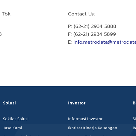
 Tbk.
Contact Us:
P: (62-21) 2934 5888
8
F: (62-21) 2934 5899
E:
info.metrodata@metrodata
Solusi
Investor
B
Sekilas Solusi
Informasi Investor
S
Jasa Kami
Ikhtisar Kinerja Keuangan
B