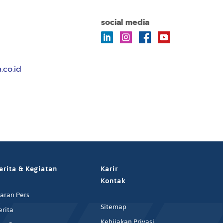
social media
.co.id
erita & Kegiatan
Karir
Kontak
iaran Pers
Sitemap
erita
Kebijakan Privasi