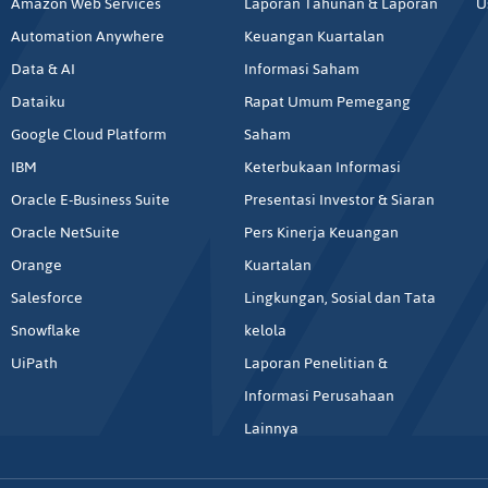
Amazon Web Services
Laporan Tahunan & Laporan
U
Automation Anywhere
Keuangan Kuartalan
Data & AI
Informasi Saham
Dataiku
Rapat Umum Pemegang
Google Cloud Platform
Saham
IBM
Keterbukaan Informasi
Oracle E-Business Suite
Presentasi Investor & Siaran
Oracle NetSuite
Pers Kinerja Keuangan
Orange
Kuartalan
Salesforce
Lingkungan, Sosial dan Tata
Snowflake
kelola
UiPath
Laporan Penelitian &
Informasi Perusahaan
Lainnya