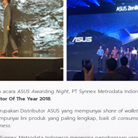
m acara
ASUS Awarding Night
, PT Synnex Metrodata Indon
utor Of The Year 2018.
erupakan Distributor ASUS yang mempunyai
share of wallet
mpunyai lini produk yang paling lengkap, baik
di consume
ness.
T Synnex Metrodata Indonesia menerima penghargaan yang