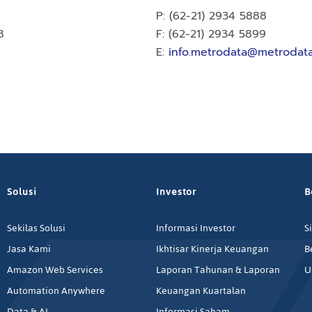
P: (62-21) 2934 5888
8
F: (62-21) 2934 5899
E:
info.metrodata@metrodata
Solusi
Investor
B
Sekilas Solusi
Informasi Investor
S
Jasa Kami
Ikhtisar Kinerja Keuangan
B
Amazon Web Services
Laporan Tahunan & Laporan
U
Automation Anywhere
Keuangan Kuartalan
Data & AI
Informasi Saham