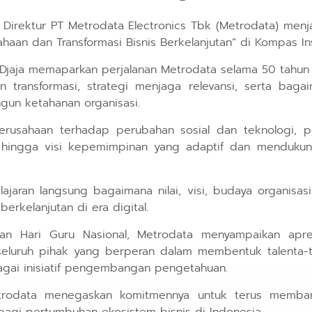
n Direktur PT Metrodata Electronics Tbk (Metrodata) menj
ahaan dan Transformasi Bisnis Berkelanjutan” di Kompas Ins
o Djaja memaparkan perjalanan Metrodata selama 50 tahun
n transformasi, strategi menjaga relevansi, serta bag
n ketahanan organisasi.
rusahaan terhadap perubahan sosial dan teknologi, p
i, hingga visi kepemimpinan yang adaptif dan mendukung
ajaran langsung bagaimana nilai, visi, budaya organisas
erkelanjutan di era digital.
an Hari Guru Nasional, Metrodata menyampaikan apre
n seluruh pihak yang berperan dalam membentuk talenta
bagai inisiatif pengembangan pengetahuan.
 Metrodata menegaskan komitmennya untuk terus memba