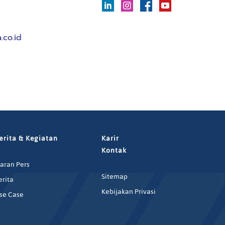
.co.id
erita & Kegiatan
Karir
Kontak
iaran Pers
Sitemap
erita
Kebijakan Privasi
se Case