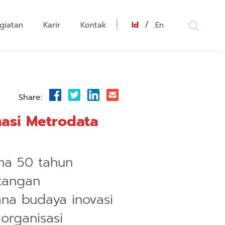
/
giatan
Karir
Kontak
Id
En
Share:
masi Metrodata
ma 50 tahun
ntangan
ana budaya inovasi
rganisasi