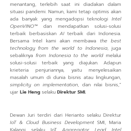
menantang
, terlebih saat ini diadakan
dalam
situasi pandemi.
N
amun
,
kami tetap optimis akan
ada
banyak
yang
mengadopsi teknologi
Intel
OpenVINO™
dan mendapatkan solusi-solusi
terbaik berbasiskan
AI
terbaik dari Indonesia.
Bersama Intel kami akan membawa
the best
technology from the world to Indonesia
, juga
sebaliknya
from Indonesia to the world
melalui
solusi-solusi terbaik yang diajukan
. Adapun
krieteria penjurian
nya,
yaitu menyelesaikan
masalah umum di dunia bisnis atau lingkungan,
simplicity on implementation
, dan nilai bisnis,”
ujar
Lie Heng
selaku
Direktur
SMI.
Dewan Juri terdiri dari Herianto selaku
Direktur
IoT & Cloud Business Development
SMI,
Maria
Kalangi selaku IoT
Aggregator Lead Intel