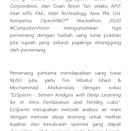
Corporation
, dan Guan Boon Tan selaku APJT
Intel IoTG FAE,
Intel Technology
Asia Pte Ltd.
Kompetisi
OpenVINO™ Hackathon 2020
#ComputerVision
mengumumkan tiga
pemenang dengan hadiah uang tunai puluhan
juta rupiah yang seluruh pajaknya ditanggung
oleh pemenang.
Pemenang pertama mendapatkan uang tunai
Rp50 juta, yaitu
Tim Hibatul Ghazi &
Mochammad Abdurrozaq
dengan s
olusi
“
EzSperm - Semen Analysis with Deep Learning
for In Vitro Fertilization and Fertility Labs
”
.
EzSperm
merupakan metode analisis air mani
dengan metode
deep learning
untuk melihat
kualitas dan kesuburan sperma yang dapat