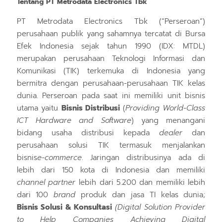
Tentang PT Metrodata Electronics Tbk
PT Metrodata Electronics Tbk (“Perseroan”)
perusahaan publik yang sahamnya tercatat di Bursa
Efek Indonesia sejak tahun 1990 (IDX: MTDL)
merupakan perusahaan Teknologi Informasi dan
Komunikasi (TIK) terkemuka di Indonesia yang
bermitra dengan perusahaan-perusahaan TIK kelas
dunia. Perseroan pada saat ini memiliki unit bisnis
utama yaitu
Bisnis Distribusi
(
Providing World-Class
ICT Hardware and Software
) yang menangani
bidang usaha distribusi kepada
dealer
dan
perusahaan solusi TIK termasuk menjalankan
bisnis
e-commerce
. Jaringan distribusinya ada di
lebih dari 150 kota di Indonesia dan memiliki
channel partner
lebih dari 5.200
dan memiliki lebih
dari 100
brand
produk dan jasa TI kelas dunia;
Bisnis Solusi & Konsultasi
(Digital Solution Provider
to Help Companies Achieving Digital