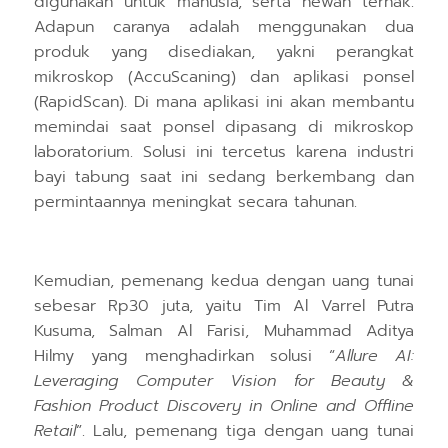
digunakan untuk manusia, serta hewan ternak.
Adapun caranya adalah menggunakan dua
produk yang disediakan, yakni perangkat
mikroskop (AccuScaning) dan aplikasi ponsel
(RapidScan). Di mana aplikasi ini akan membantu
memindai saat ponsel dipasang di mikroskop
laboratorium. Solusi ini tercetus karena industri
bayi tabung saat ini sedang berkembang dan
permintaannya meningkat secara tahunan.
Kemudian, pemenang kedua dengan uang tunai
sebesar Rp30 juta, yaitu T
im Al Varrel Putra
Kusuma, Salman Al Farisi, Muhammad Aditya
Hilmy
yang menghadirkan s
olusi
“
Allure AI:
Leveraging Computer Vision for Beauty &
Fashion Product Discovery in Online and Offline
Retail
”. Lalu, p
emenang tiga
dengan uang tunai