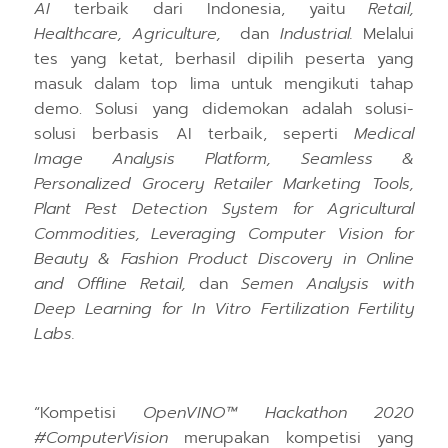
AI
terbaik dari Indonesia
,
yaitu
Retail,
Healthcare, Agriculture
,
dan
Industrial.
M
elalui
tes yang ketat, berhasil dipilih peserta yang
masuk dalam
t
op
lima
untuk mengikuti tahap
demo. Solusi yang
di
demokan adalah solusi-
solusi berbasis AI terbaik
,
seperti
Medical
Image Analysis Platform, Seamless &
Personalized Grocery Retailer Marketing Tools,
Plant Pest Detection System for Agricultural
Commodities, Leveraging Computer Vision for
Beauty & Fashion Product Discovery in Online
and Offline Retail,
dan
Semen Analysis with
Deep Learning for
I
n Vitro Fertilization Fertility
Labs.
“Kompetisi
OpenVINO™ Hackathon 2020
#ComputerVision
merupakan kompetisi yang