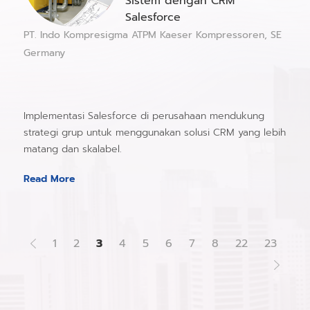
Sistem dengan CRM
Salesforce
PT. Indo Kompresigma ATPM Kaeser Kompressoren, SE
Germany
Implementasi Salesforce di perusahaan mendukung
strategi grup untuk menggunakan solusi CRM yang lebih
matang dan skalabel.
Read More
1
2
3
4
5
6
7
8
22
23