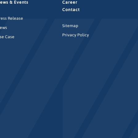
ews & Events
Career
Contact
ress Release
Sitemap
ews
Privacy Policy
se Case