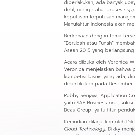
diberlakukan, ada banyak upay
detil, mengetahui proses
supp
keputusan-keputusan manajeme
Manufaktur Indonesia akan me
Berkenaan dengan tema terseb
“Berubah atau Punah” membah
Asean 2015 yang berlangsung 
Acara dibuka oleh Veronica W
Veronica menjelaskan bahwa p
kompetisi bisnis yang ada, d
diberlakukan pada Desember 
Robby Senjaya, Application Co
yaitu SAP Business one, solu
Beas Group, yaitu fitur pen
Kemudian dilanjutkan oleh Di
Cloud Technology
. Dikky men