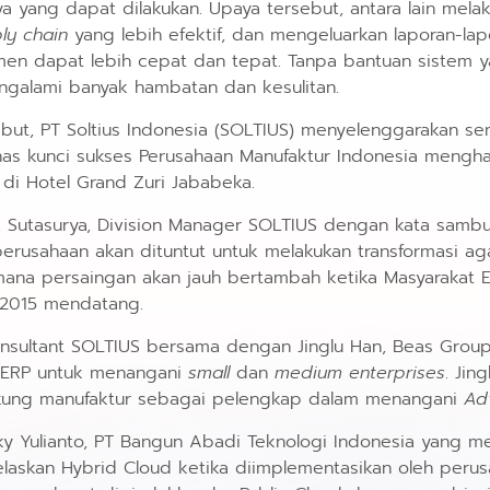
a yang dapat dilakukan. Upaya tersebut, antara lain mela
ly chain
yang lebih efektif, dan mengeluarkan laporan-la
n dapat lebih cepat dan tepat. Tanpa bantuan sistem y
ngalami banyak hambatan dan kesulitan.
ut, PT Soltius Indonesia (SOLTIUS) menyelenggarakan se
as kunci sukses Perusahaan Manufaktur Indonesia mengh
di Hotel Grand Zuri Jababeka.
. Sutasurya, Division Manager SOLTIUS dengan kata samb
erusahaan akan dituntut untuk melakukan transformasi 
imana persaingan akan jauh bertambah ketika Masyarakat
2015 mendatang.
nsultant SOLTIUS bersama dengan Jinglu Han, Beas Group 
si ERP untuk menangani
small
dan
medium enterprises
. Ji
dukung manufaktur sebagai pelengkap dalam menangani
Ad
kky Yulianto, PT Bangun Abadi Teknologi Indonesia yang 
jelaskan Hybrid Cloud ketika diimplementasikan oleh pe