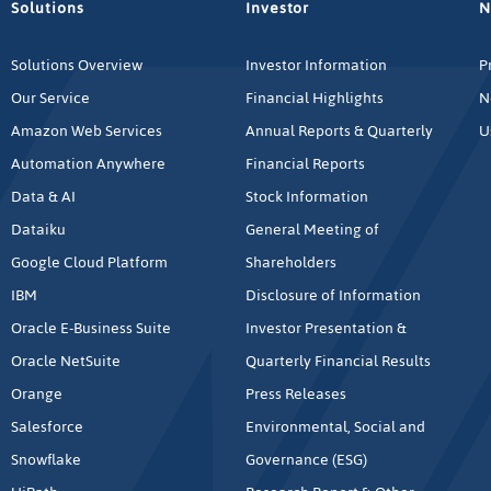
Solutions
Investor
N
Solutions Overview
Investor Information
P
Our Service
Financial Highlights
N
Amazon Web Services
Annual Reports & Quarterly
U
Automation Anywhere
Financial Reports
Data & AI
Stock Information
Dataiku
General Meeting of
Google Cloud Platform
Shareholders
IBM
Disclosure of Information
Oracle E-Business Suite
Investor Presentation &
Oracle NetSuite
Quarterly Financial Results
Orange
Press Releases
Salesforce
Environmental, Social and
Snowflake
Governance (ESG)