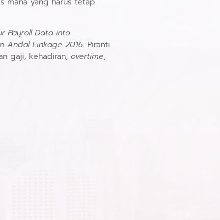
is mana yang harus tetap
ur Payroll Data into
an
Andal Linkage 2016
. Piranti
n gaji, kehadiran,
overtime
,