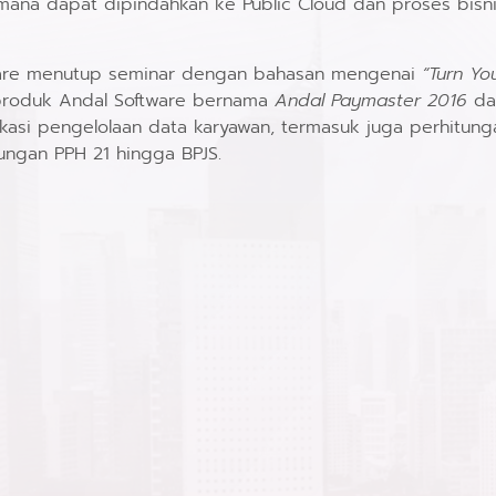
 mana dapat dipindahkan ke Public Cloud dan proses bisn
ftware menutup seminar dengan bahasan mengenai
“Turn Yo
produk Andal Software bernama
Andal Paymaster 2016
d
kasi pengelolaan data karyawan, termasuk juga perhitunga
ungan PPH 21 hingga BPJS.