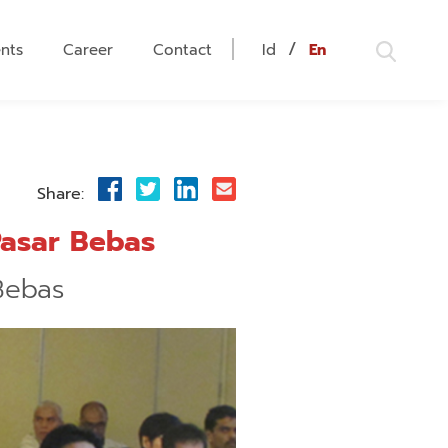
/
nts
Career
Contact
Id
En
Share:
Pasar Bebas
Bebas