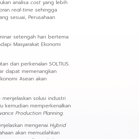
kukan analisa
cost
yang lebih
poran
real-time
sehingga
ang sesuai, Perusahaan
minar setengah hari bertema
adapi Masyarakat Ekonomi
utan dan perkenalan SOLTIUS.
agar dapat memenangkan
 Ekonomi Asean akan
menjelaskan solusi industri
nglu kemudian memperkenalkan
vance Production Planning.
menjelaskan mengenai
Hybrid
rusahaan akan memudahkan