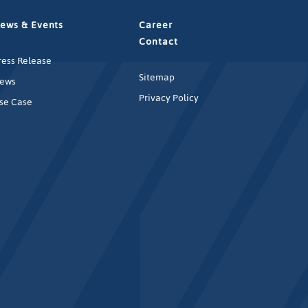
ews & Events
Career
Contact
ress Release
Sitemap
ews
Privacy Policy
se Case