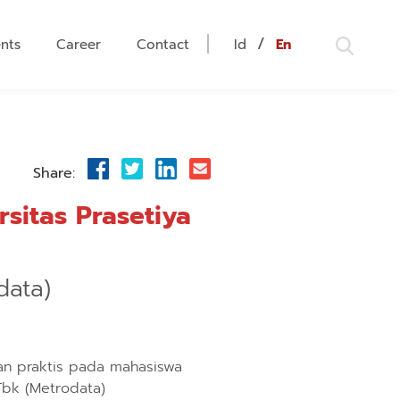
/
nts
Career
Contact
Id
En
Share:
sitas Prasetiya
data)
n praktis pada mahasiswa
Tbk (Metrodata)