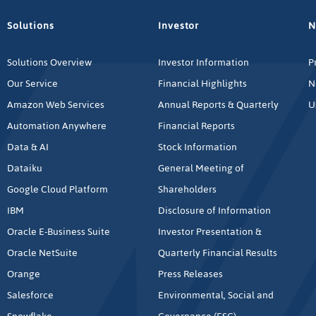
Solutions
Investor
N
Solutions Overview
Investor Information
P
Our Service
Financial Highlights
N
Amazon Web Services
Annual Reports & Quarterly
U
Automation Anywhere
Financial Reports
Data & AI
Stock Information
Dataiku
General Meeting of
Google Cloud Platform
Shareholders
IBM
Disclosure of Information
Oracle E-Business Suite
Investor Presentation &
Oracle NetSuite
Quarterly Financial Results
Orange
Press Releases
Salesforce
Environmental, Social and