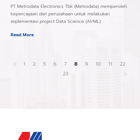
PT Metrodata Electronics Tbk (Metrodata) memperoleh
kepercayaan dari perusahaan untuk melakukan
implementasi project Data Science (AI/ML).
Read More
1
2
5
6
7
8
9
10
11
22
23